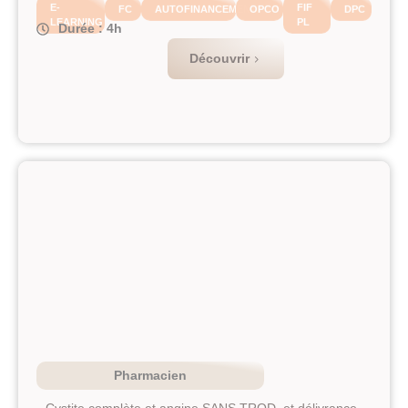
FC
AUTOFINANCEMENT
OPCO
DPC
LEARNING
PL
Durée : 4h
Découvrir
Pharmacien