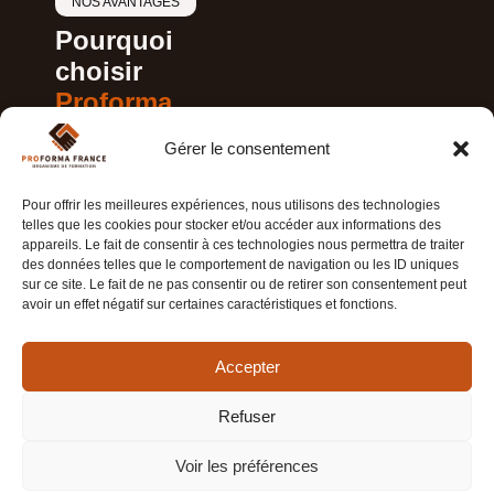
NOS AVANTAGES
Pourquoi
choisir
Proforma
France ?
Gérer le consentement
Parce que nous
connaissons vos
Pour offrir les meilleures expériences, nous utilisons des technologies
contraintes, vos attentes et
telles que les cookies pour stocker et/ou accéder aux informations des
vos obligations.
appareils. Le fait de consentir à ces technologies nous permettra de traiter
Chez Proforma, nous
des données telles que le comportement de navigation ou les ID uniques
avons conçu un parcours
sur ce site. Le fait de ne pas consentir ou de retirer son consentement peut
simple, lisible et efficace
avoir un effet négatif sur certaines caractéristiques et fonctions.
pour vous permettre de
suivre des formations
santé de qualité, sans
Accepter
friction.
Refuser
Accompagnement
Des
Une
Un
humain
formateurs
plateforme
parcours
Voir les préférences
issus
intuitive
optimisé
du
accessible
et