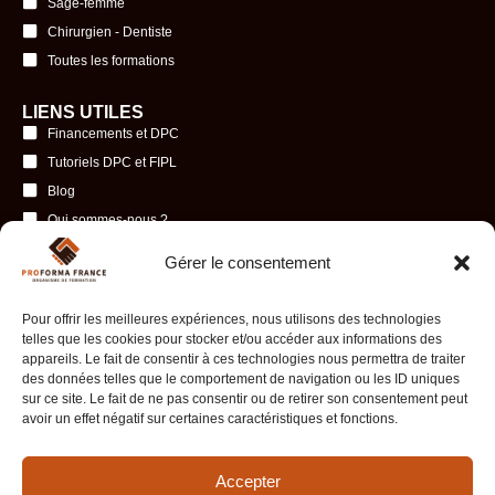
Sage-femme
Chirurgien - Dentiste
Toutes les formations
LIENS UTILES
Financements et DPC
Tutoriels DPC et FIPL
Blog
Qui sommes-nous ?
Se faire rappeler
Gérer le consentement
Prendre rendez-vous
Politique de confidentialité & CGV
Pour offrir les meilleures expériences, nous utilisons des technologies
Mentions légales
telles que les cookies pour stocker et/ou accéder aux informations des
appareils. Le fait de consentir à ces technologies nous permettra de traiter
des données telles que le comportement de navigation ou les ID uniques
INFORMATIONS ET CONTACT
sur ce site. Le fait de ne pas consentir ou de retirer son consentement peut
11 Rue Petit Chantier, 13007 Marseille
avoir un effet négatif sur certaines caractéristiques et fonctions.
Du lundi au samedi de 9h à 17h
Prendre rendez-vous
Accepter