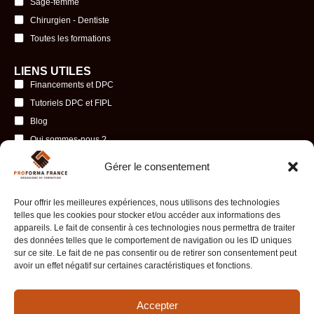
Sage-femme
Chirurgien - Dentiste
Toutes les formations
LIENS UTILES
Financements et DPC
Tutoriels DPC et FIPL
Blog
Qui sommes-nous ?
Se faire rappeler
Gérer le consentement
Prendre rendez-vous
Politique de confidentialité & CGV
Pour offrir les meilleures expériences, nous utilisons des technologies
Mentions légales
telles que les cookies pour stocker et/ou accéder aux informations des
appareils. Le fait de consentir à ces technologies nous permettra de traiter
des données telles que le comportement de navigation ou les ID uniques
INFORMATIONS ET CONTACT
sur ce site. Le fait de ne pas consentir ou de retirer son consentement peut
11 Rue Petit Chantier, 13007 Marseille
avoir un effet négatif sur certaines caractéristiques et fonctions.
Du lundi au samedi de 9h à 17h
Prendre rendez-vous
Accepter