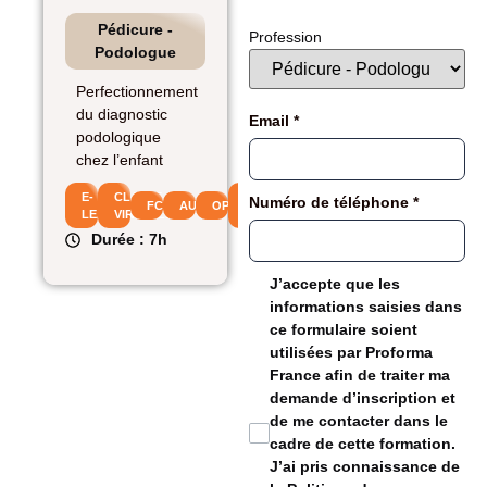
Pédicure -
Profession
Podologue
Perfectionnement
du diagnostic
Email
*
podologique
chez l’enfant
E-
CLASSE
FIF
Numéro de téléphone
*
FC
AUTOFINANCEMENT
OPCO
LEARNING
VIRTUELLE
PL
Durée : 7h
J’accepte que les
informations saisies dans
ce formulaire soient
utilisées par Proforma
France afin de traiter ma
demande d’inscription et
de me contacter dans le
cadre de cette formation.
J’ai pris connaissance de